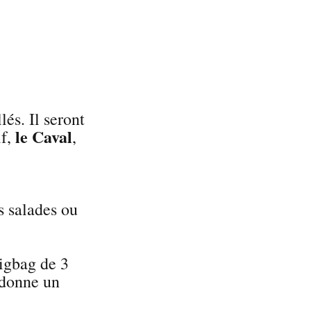
lés. Il seront
le Caval
if,
,
s salades ou
igbag de 3
i donne un